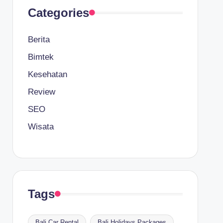
Categories
Berita
Bimtek
Kesehatan
Review
SEO
Wisata
Tags
Bali Car Rental
Bali Holidays Packages