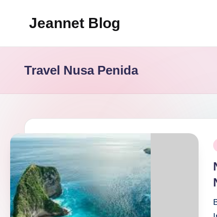
Jeannet Blog
Skip
to
Jeannet
content
Blog
Travel Nusa Penida
Review
P
i
I