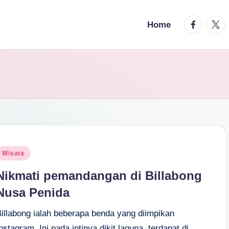
facebook.
twitt
Home
osted
Wisata
n
Nikmati pemandangan di Billabong
Nusa Penida
Billabong ialah beberapa benda yang diimpikan
nstagram. Ini pada intinya dikit laguna, terdapat di