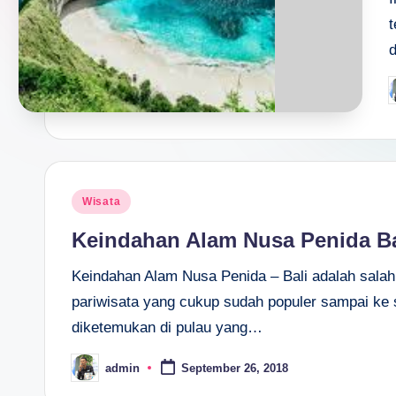
t
d
P
b
Posted
Wisata
in
Keindahan Alam Nusa Penida Ba
Keindahan Alam Nusa Penida – Bali adalah salah
pariwisata yang cukup sudah populer sampai ke 
diketemukan di pulau yang…
admin
September 26, 2018
Posted
by