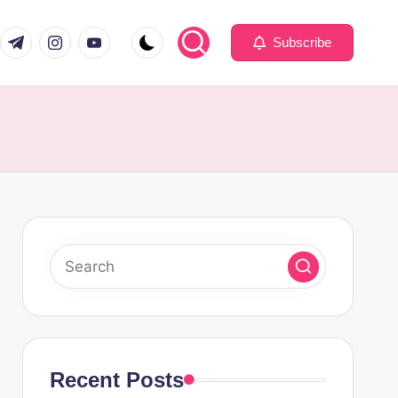
com
er.com
t.me
instagram.com
youtube.com
Subscribe
Recent Posts