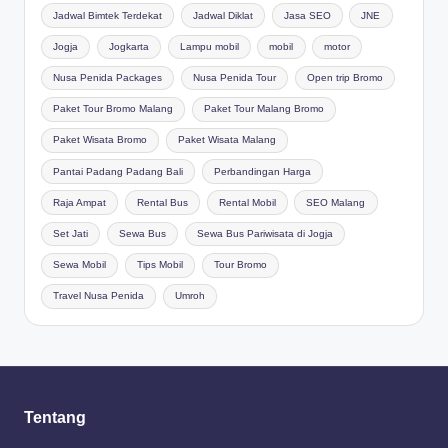
Jadwal Bimtek Terdekat
Jadwal Diklat
Jasa SEO
JNE
Jogja
Jogkarta
Lampu mobil
mobil
motor
Nusa Penida Packages
Nusa Penida Tour
Open trip Bromo
Paket Tour Bromo Malang
Paket Tour Malang Bromo
Paket Wisata Bromo
Paket Wisata Malang
Pantai Padang Padang Bali
Perbandingan Harga
Raja Ampat
Rental Bus
Rental Mobil
SEO Malang
Set Jati
Sewa Bus
Sewa Bus Pariwisata di Jogja
Sewa Mobil
Tips Mobil
Tour Bromo
Travel Nusa Penida
Umroh
Tentang