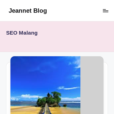
Jeannet Blog
Skip
to
Jeannet
content
Blog
Review
SEO Malang